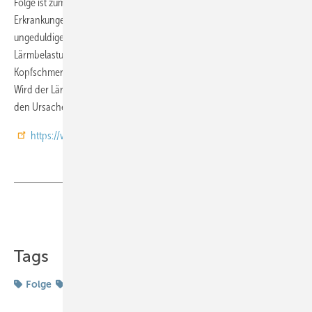
Folge ist zum Beispiel ein erhöhtes Risiko für Herz-Kreislauf-
Erkrankungen. Fachkräfte können als Folge schneller gereizt,
ungeduldiger und weniger einfühlsam sein. Bei Kindern kann die
Lärmbelastung zu Unruhe, Müdigkeit, Erschöpfung, Wut und
Kopfschmerzen führen oder zu vermehrten Konflikten untereinander.
Wird der Lärm als belastend empfunden, müssen Kindertagesstätten
den Ursachen auf den Grund gehen.
https://www.dguv.de/de/mediencenter/pm/kinderkinder_laerm.jsp
Teilen
Link kopieren
Tags
Folge
Lärm