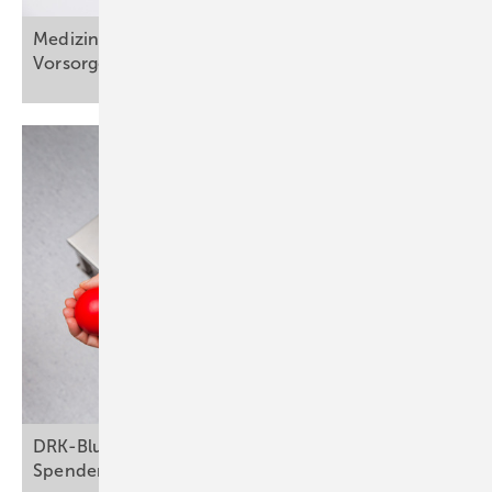
Medizinprodukte: EU-Kommission gibt
Vorsorgeprinzip
auf
DRK-Blutspendedienste starten digitalen
Spenderservice
2.0