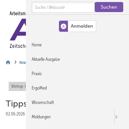
Springe
Springe
Springe
Search
auf
auf
auf
Hauptinhalt
Hauptmenü
SiteSearch
MENÜ
Home
Aktuelle Ausgabe
News
Praxis
Bibliogr. Info (RIS)
Offener Zugang
ErgoMed
Tipps gegen Lärm in Kitas
Wissenschaft
02.06.2026
|
Druckvorschau
Meldungen