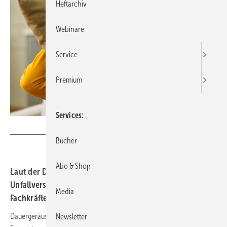
Heftarchiv
Webinare
Service
Premium
Services
Yuliia - stock.adobe.com
Bücher
Abo & Shop
Laut der DGUV (Deutsche Gesetzliche
Unfallversicherung) belastet Lärm in Kindertagesstätten
Media
Fachkräfte und Kinder.
Dauergeräusche setzen den menschlichen Körper unter Stress, eine
Newsletter