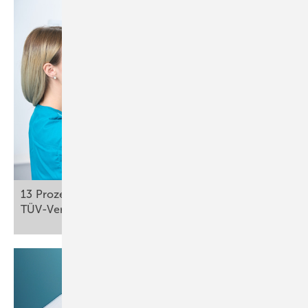
13 Prozent Mängelquote bei Röntgengeräten:
TÜV-Verband fordert mehr
Qualitätssicherung