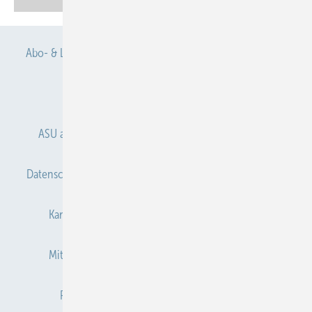
Abo- & Leserservice
AGB
Alle Inhalte chronologisch
Anmelden
Anmeldung & Registrierung
ASU abonnieren
ASU Partner
Autorenhinweise
Datenschutz
E-Paper
Gentner Verlag
Impressum
Karriere bei Gentner
Kontakt
Mediaservice
Mitgliedschaften und Engagement
Newsletter
Privacy Manager
Redaktion
RSS-Feed