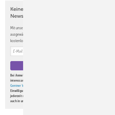
Keine Zeit? Kein Problem mit dem ASU
Newsletter!
Mit unserem Newsletter erhalten Sie regelmäßig von uns
ausgewählte Informationen und Neuigkeiten, gebündelt und
kostenlos direkt ins Postfach.
Bei Anmeldung zu diesem Newsletter bin ich damit einverstanden, über
interessante Verlags- und Online-Angebote
der Marken der Alfons W.
Gentner Verlag GmbH & Co. KG
informiert zu werden. Diese
Einwilligung kann ich jederzeit widerrufen und eine Abmeldung ist
jederzeit möglich. Informationen zum Umgang mit Daten finden Sie
auch in unserer
Datenschutzerklärung
.